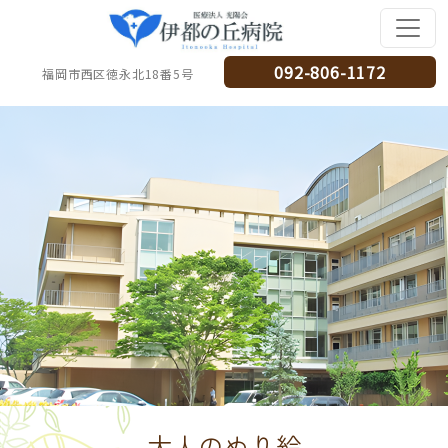
092-806-1172
福岡市西区徳永北18番5号
大人のぬり絵