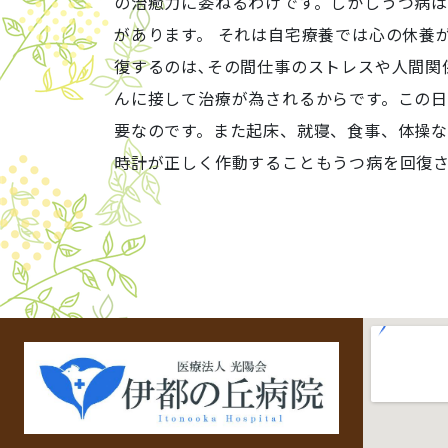
の治癒力に委ねるわけです。しかしうつ病
があります。 それは自宅療養では心の休養
復するのは､その間仕事のストレスや人間関
んに接して治療が為されるからです。この
要なのです。また起床、就寝、食事、体操
時計が正しく作動することもうつ病を回復