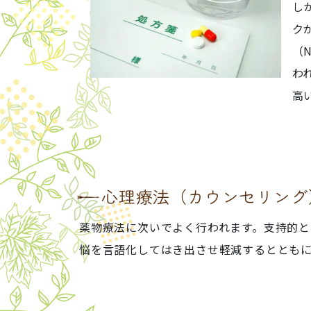
し
ク
（
わ
高
心理療法（カウンセリング
薬物療法に次いでよく行われます。支持的と
悩を言語化してはき出させ軽減するとともに