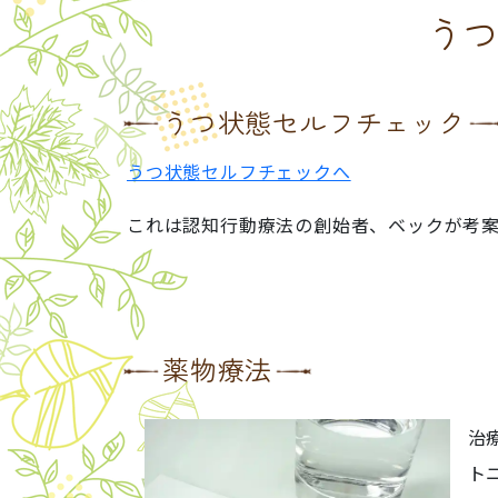
う
うつ状態セルフチェック
うつ状態セルフチェックへ
これは認知行動療法の創始者、ベックが考
薬物療法
治
ト