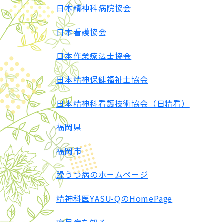
日本精神科病院協会
日本看護協会
日本作業療法士協会
日本精神保健福祉士協会
日本精神科看護技術協会（日精看）
福岡県
福岡市
躁うつ病のホームページ
精神科医YASU-QのHomePage