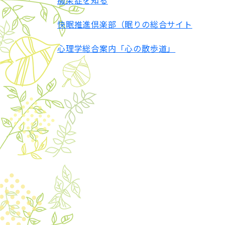
痴呆症を知る
快眠推進倶楽部（眠りの総合サイト
心理学総合案内「心の散歩道」