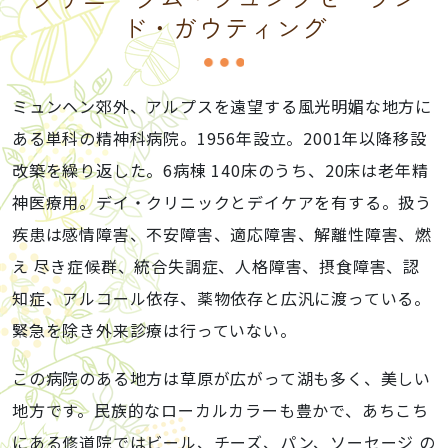
ド・ガウティング
ミュンヘン郊外、アルプスを遠望する風光明媚な地方に
ある単科の精神科病院。1956年設立。2001年以降移設
改築を繰り返した。6病棟 140床のうち、20床は老年精
神医療用。デイ・クリニックとデイケアを有する。扱う
疾患は感情障害、不安障害、適応障害、解離性障害、燃
え 尽き症候群、統合失調症、人格障害、摂食障害、認
知症、アルコール依存、薬物依存と広汎に渡っている。
緊急を除き外来診療は行っていない。
この病院のある地方は草原が広がって湖も多く、美しい
地方です。民族的なローカルカラーも豊かで、あちこち
にある修道院ではビール、チーズ、パン、ソーセージ の