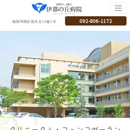
092-806-1172
福岡市西区徳永北18番5号
クリニークム・フュンフゼーラン