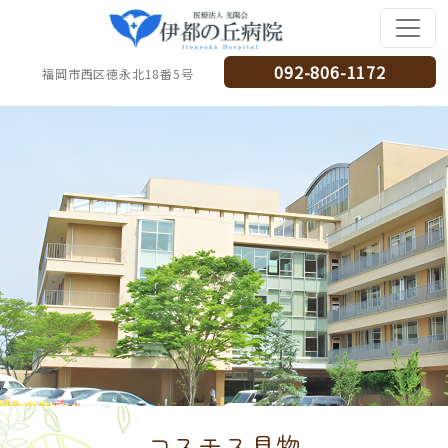
092-806-1172
福岡市西区徳永北18番5号
コスモス見物